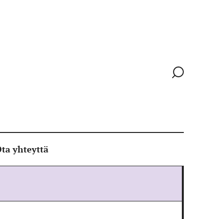
Siirry
hakusivull
ta yhteyttä