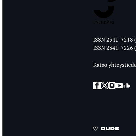
Jyväskylän
ISSN 2341-7218 (
Ylioppilasleht
ISSN 2341-7226 (
Katso yhteystiedo
Facebook
Twitter
Instagra
YouT
So