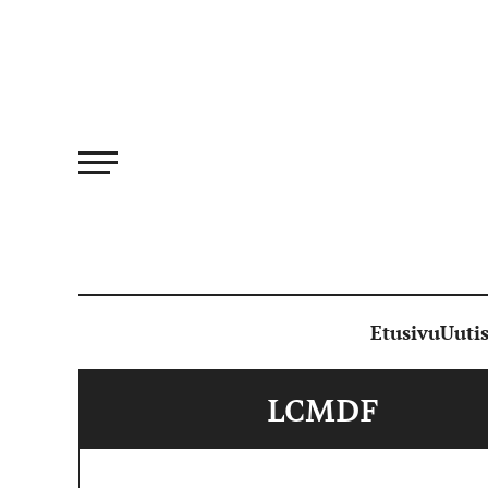
Siirry
suoraan
sisältöön
Etusivu
Uutis
LCMDF