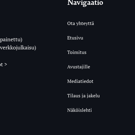
Navigaatio
Ota yhteyttä
Etusivu
painettu)
i
verkkojulkaisu)
Toimitus
t >
Avustajille
Mediatiedot
m
ube
undCloud
Tilaus ja jakelu
Näköislehti