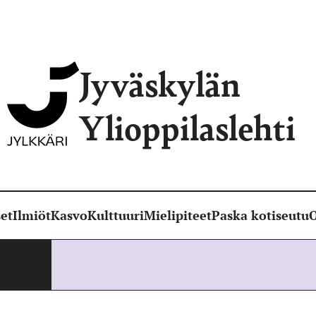
Jyväskylän
Ylioppilaslehti
et
Ilmiöt
Kasvo
Kulttuuri
Mielipiteet
Paska kotiseutu
O