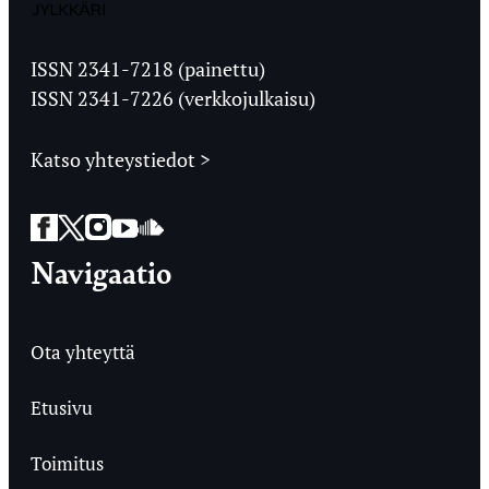
Jyväskylän
Ylioppilaslehti
ISSN 2341-7218 (painettu)
ISSN 2341-7226 (verkkojulkaisu)
Katso yhteystiedot >
Facebook
Twitter
Instagram
YouTube
SoundCloud
Navigaatio
Ota yhteyttä
Etusivu
Toimitus