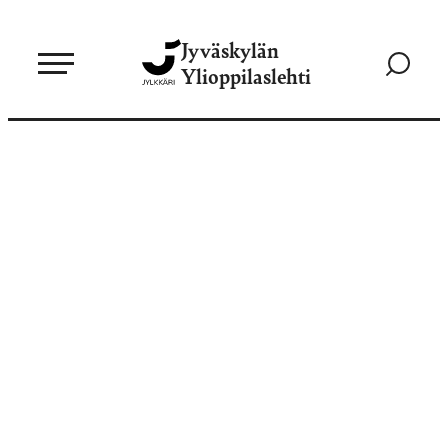
Siirry
Jyväskylän
suoraan
Siirry
Ylioppilaslehti
sisältöön
hakusivul