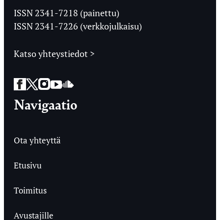
Ylioppilaslehti
ISSN 2341-7218 (painettu)
ISSN 2341-7226 (verkkojulkaisu)
Katso yhteystiedot >
Facebook
Twitter
Instagram
YouTube
SoundCloud
Navigaatio
Ota yhteyttä
Etusivu
Toimitus
Avustajille