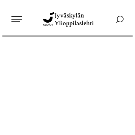
Siirry
Jyväskylän
suoraan
Siirry
Ylioppilaslehti
sisältöön
hakusivul