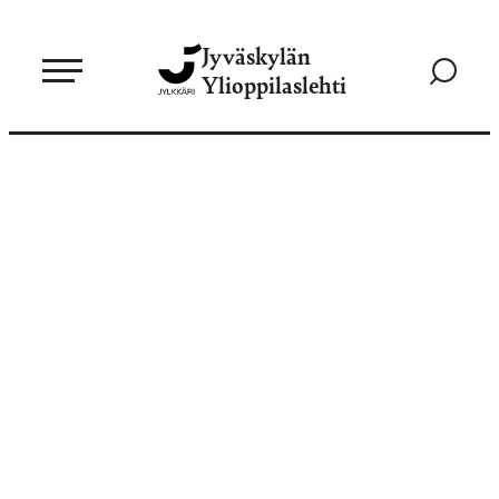
Siirry
Jyväskylän
suoraan
Siirry
Ylioppilaslehti
sisältöön
hakusivul