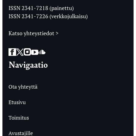
Ylioppilaslehti
ISSN 2341-7218 (painettu)
ISSN 2341-7226 (verkkojulkaisu)
Katso yhteystiedot >
Facebook
Twitter
Instagram
YouTube
SoundCloud
Navigaatio
Ota yhteyttä
Etusivu
Toimitus
Avustajille