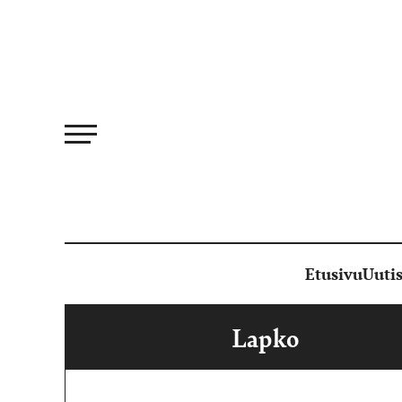
Siirry
suoraan
sisältöön
Etusivu
Uutis
Lapko