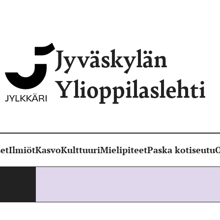
Jyväskylän
Ylioppilaslehti
et
Ilmiöt
Kasvo
Kulttuuri
Mielipiteet
Paska kotiseutu
O