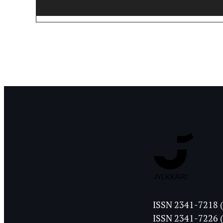
Jyväskylän
ISSN 2341-7218 (
Ylioppilasleht
ISSN 2341-7226 (