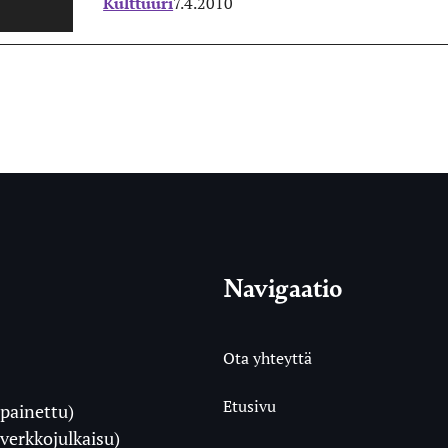
Kulttuuri
7.4.2010
Navigaatio
Ota yhteyttä
Etusivu
painettu)
i
verkkojulkaisu)