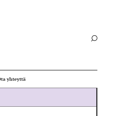
Siirry
hakusivull
ta yhteyttä