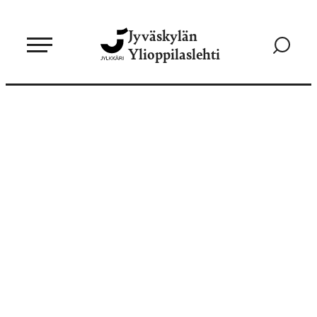
Siirry
Jyväskylän
suoraan
Siirry
Ylioppilaslehti
sisältöön
hakusivul