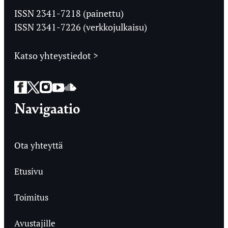
Ylioppilaslehti
ISSN 2341-7218 (painettu)
ISSN 2341-7226 (verkkojulkaisu)
Katso yhteystiedot >
Facebook
Twitter
Instagram
YouTube
SoundCloud
Navigaatio
Ota yhteyttä
Etusivu
Toimitus
Avustajille