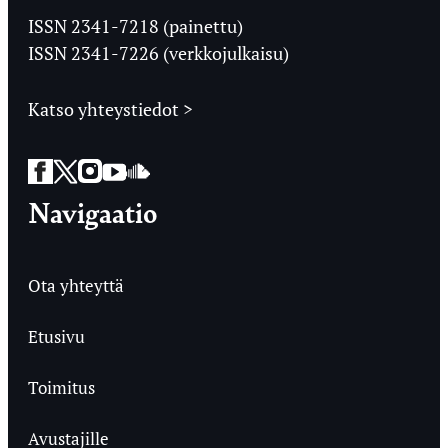
Ylioppilaslehti
ISSN 2341-7218 (painettu)
ISSN 2341-7226 (verkkojulkaisu)
Katso yhteystiedot >
Facebook
Twitter
Instagram
YouTube
SoundCloud
Navigaatio
Ota yhteyttä
Etusivu
Toimitus
Avustajille