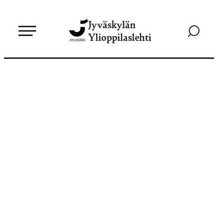
Siirry
Jyväskylän
suoraan
Siirry
Ylioppilaslehti
sisältöön
hakusivul