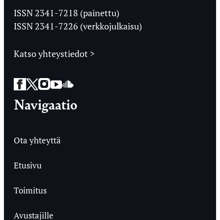
Ylioppilaslehti
ISSN 2341-7218 (painettu)
ISSN 2341-7226 (verkkojulkaisu)
Katso yhteystiedot >
Facebook
Twitter
Instagram
YouTube
SoundCloud
Navigaatio
Ota yhteyttä
Etusivu
Toimitus
Avustajille