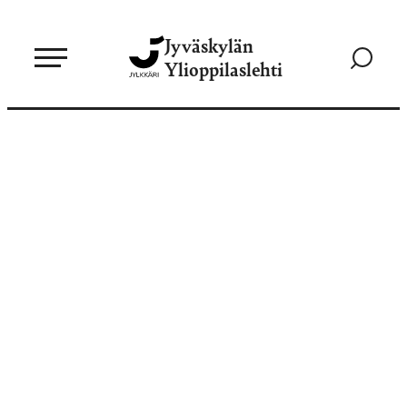
Siirry
Jyväskylän
suoraan
Siirry
Ylioppilaslehti
sisältöön
hakusivul