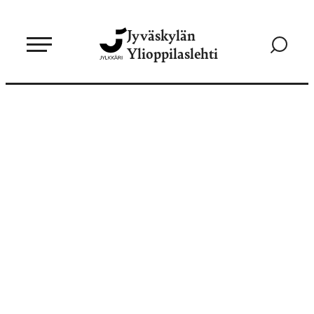
Siirry
Jyväskylän
suoraan
Siirry
Ylioppilaslehti
sisältöön
hakusivul