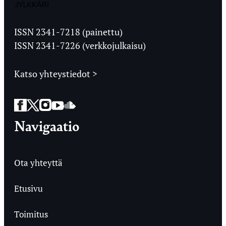
Jyväskylän
Ylioppilaslehti
ISSN 2341-7218 (painettu)
ISSN 2341-7226 (verkkojulkaisu)
Katso yhteystiedot >
Facebook
Twitter
Instagram
YouTube
SoundCloud
Navigaatio
Ota yhteyttä
Etusivu
Toimitus