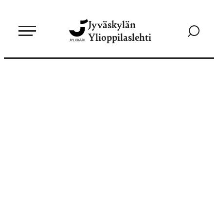
Siirry
Jyväskylän
suoraan
Siirry
Ylioppilaslehti
sisältöön
hakusivul