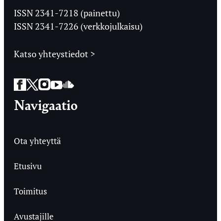
Ylioppilaslehti
ISSN 2341-7218 (painettu)
ISSN 2341-7226 (verkkojulkaisu)
Katso yhteystiedot >
Facebook
Twitter
Instagram
YouTube
SoundCloud
Navigaatio
Ota yhteyttä
Etusivu
Toimitus
Avustajille