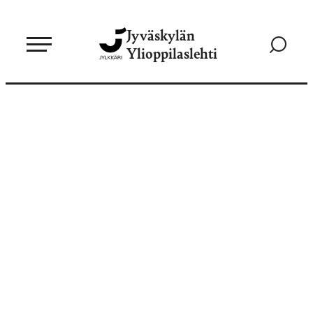
Siirry
Jyväskylän
suoraan
Siirry
Ylioppilaslehti
sisältöön
hakusivul