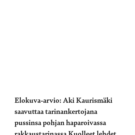
Elokuva-arvio: Aki Kaurismäki
saavuttaa tarinankertojana
pussinsa pohjan haparoivassa
rakkaustarinassa Kuolleet lehdet,