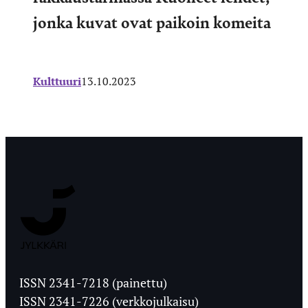
jonka kuvat ovat paikoin komeita
Kulttuuri
13.10.2023
Jyväskylän
Ylioppilaslehti
ISSN 2341-7218 (painettu)
ISSN 2341-7226 (verkkojulkaisu)