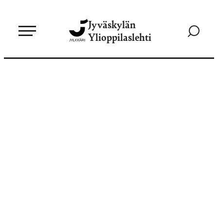
Siirry
Jyväskylän
suoraan
Siirry
Ylioppilaslehti
sisältöön
hakusivul