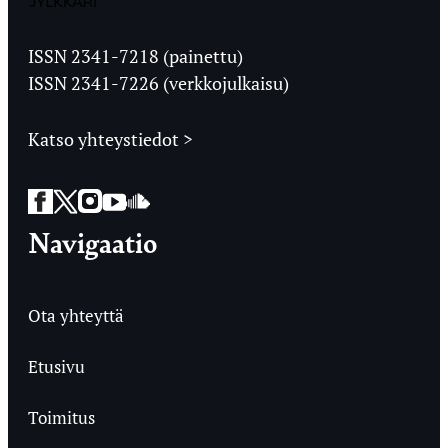
Jyväskylän
Ylioppilaslehti
ISSN 2341-7218 (painettu)
ISSN 2341-7226 (verkkojulkaisu)
Katso yhteystiedot >
Facebook
Twitter
Instagram
YouTube
SoundCloud
Navigaatio
Ota yhteyttä
Etusivu
Toimitus