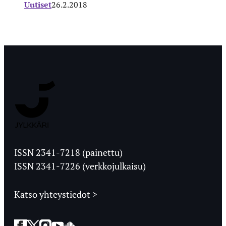
Uutiset
26.2.2018
Jyväskylän
Ylioppilaslehti
ISSN 2341-7218 (painettu)
ISSN 2341-7226 (verkkojulkaisu)
Katso yhteystiedot >
Facebook
Twitter
Instagram
YouTube
SoundCloud