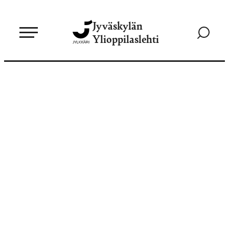
Siirry
Jyväskylän
suoraan
Siirry
Ylioppilaslehti
sisältöön
hakusivul