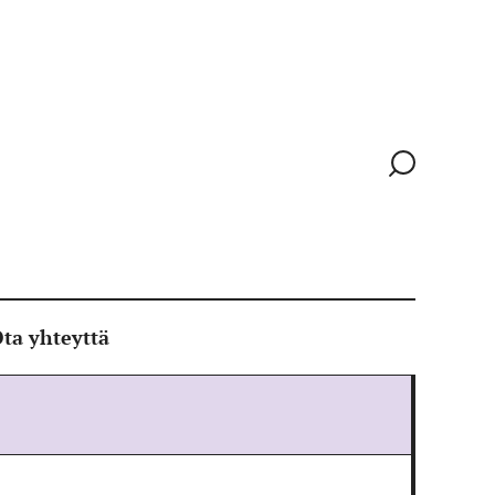
Siirry
hakusivull
ta yhteyttä