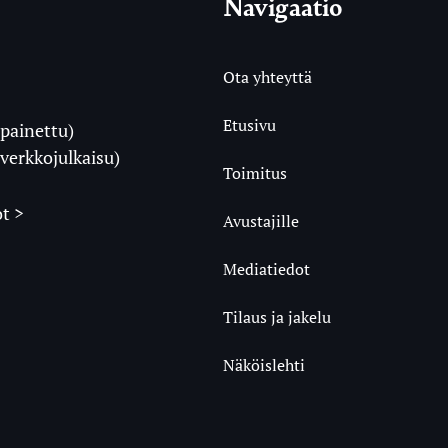
Navigaatio
Ota yhteyttä
Etusivu
painettu)
i
verkkojulkaisu)
Toimitus
t >
Avustajille
Mediatiedot
m
ube
undCloud
Tilaus ja jakelu
Näköislehti