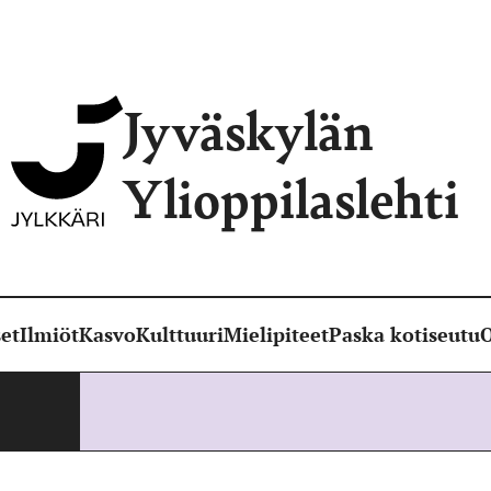
Jyväskylän
Ylioppilaslehti
et
Ilmiöt
Kasvo
Kulttuuri
Mielipiteet
Paska kotiseutu
O