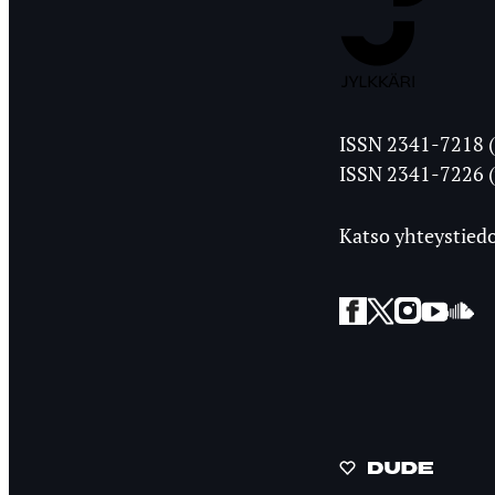
Jyväskylän
ISSN 2341-7218 (
Ylioppilasleht
ISSN 2341-7226 (
Katso yhteystiedo
Facebook
Twitter
Instagra
YouT
So