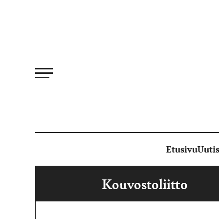
Siirry
suoraan
sisältöön
Etusivu
Uutis
Kouvostoliitto