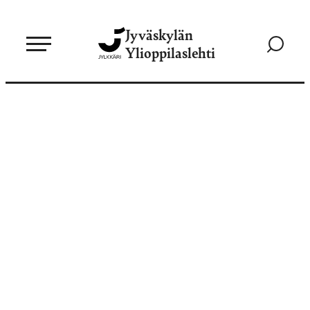
Siirry
Jyväskylän
suoraan
Siirry
Ylioppilaslehti
sisältöön
hakusivul