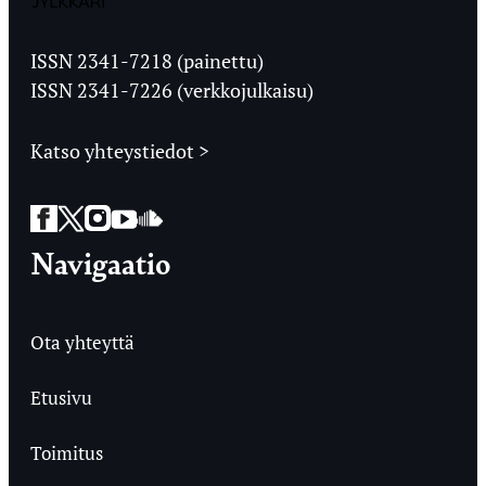
Jyväskylän
Ylioppilaslehti
ISSN 2341-7218 (painettu)
ISSN 2341-7226 (verkkojulkaisu)
Katso yhteystiedot >
Facebook
Twitter
Instagram
YouTube
SoundCloud
Navigaatio
Ota yhteyttä
Etusivu
Toimitus