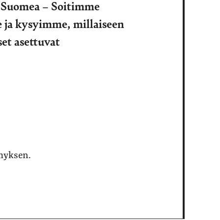
i Suomea – Soitimme
e ja kysyimme, millaiseen
set asettuvat
ymyksen.