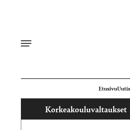
Siirry
suoraan
sisältöön
Etusivu
Uutis
Korkeakouluvaltaukset