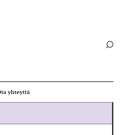
Siirry
hakusivull
ta yhteyttä