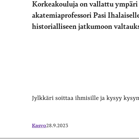
Korkeakouluja on vallattu ympär
akatemiaprofessori Pasi Ihalaisell
historialliseen jatkumoon valtauk
Jylkkäri soittaa ihmisille ja kysyy kys
Kasvo
28.9.2023