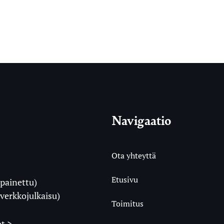
Navigaatio
Ota yhteyttä
Etusivu
painettu)
i
verkkojulkaisu)
Toimitus
t >