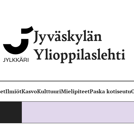
Jyväskylän
Ylioppilaslehti
et
Ilmiöt
Kasvo
Kulttuuri
Mielipiteet
Paska kotiseutu
O