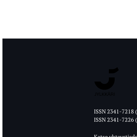
Jyväskylän
ISSN 2341-7218 (
Ylioppilasleht
ISSN 2341-7226 (
Katso yhteystiedo