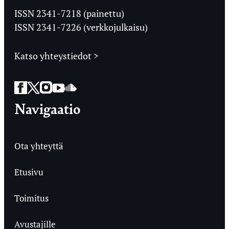
Ylioppilaslehti
ISSN 2341-7218 (painettu)
ISSN 2341-7226 (verkkojulkaisu)
Katso yhteystiedot >
Facebook
Twitter
Instagram
YouTube
SoundCloud
Navigaatio
Ota yhteyttä
Etusivu
Toimitus
Avustajille