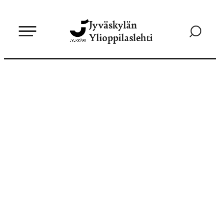
Siirry
Jyväskylän
suoraan
Siirry
Ylioppilaslehti
sisältöön
hakusivul