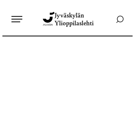
Siirry
Jyväskylän
suoraan
Siirry
Ylioppilaslehti
sisältöön
hakusivul