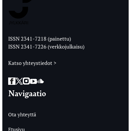
Jyväskylän
Ylioppilaslehti
ISSN 2341-7218 (painettu)
ISSN 2341-7226 (verkkojulkaisu)
Katso yhteystiedot >
Facebook
Twitter
Instagram
YouTube
SoundCloud
Navigaatio
Ota yhteyttä
Etusivu