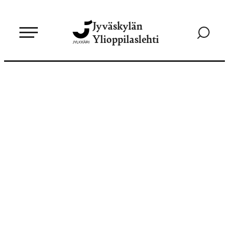
Siirry
Jyväskylän
suoraan
Siirry
Ylioppilaslehti
sisältöön
hakusivul