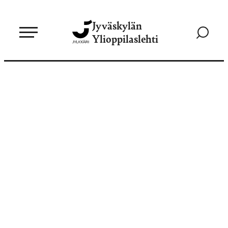
Siirry
Jyväskylän
suoraan
Siirry
Ylioppilaslehti
sisältöön
hakusivul