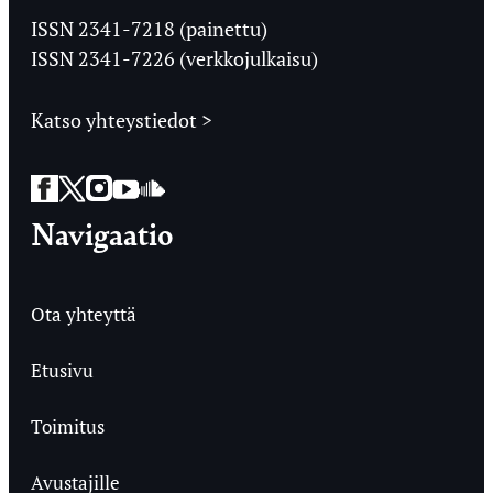
Ylioppilaslehti
ISSN 2341-7218 (painettu)
ISSN 2341-7226 (verkkojulkaisu)
Katso yhteystiedot >
Facebook
Twitter
Instagram
YouTube
SoundCloud
Navigaatio
Ota yhteyttä
Etusivu
Toimitus
Avustajille