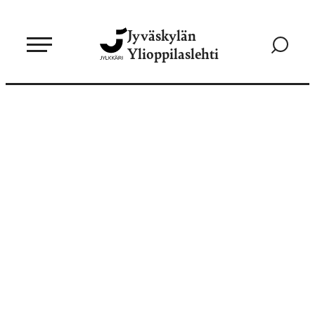
Siirry
Jyväskylän
suoraan
Siirry
Ylioppilaslehti
sisältöön
hakusivul