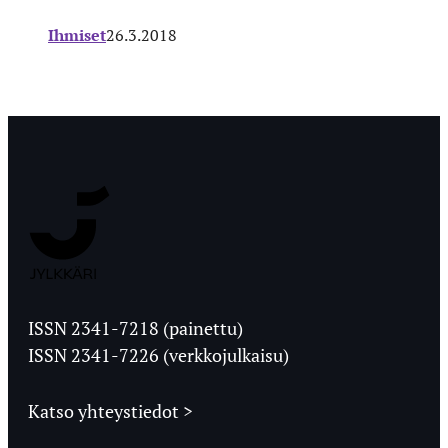
Ihmiset
26.3.2018
Jyväskylän
Ylioppilaslehti
ISSN 2341-7218 (painettu)
ISSN 2341-7226 (verkkojulkaisu)
Katso yhteystiedot >