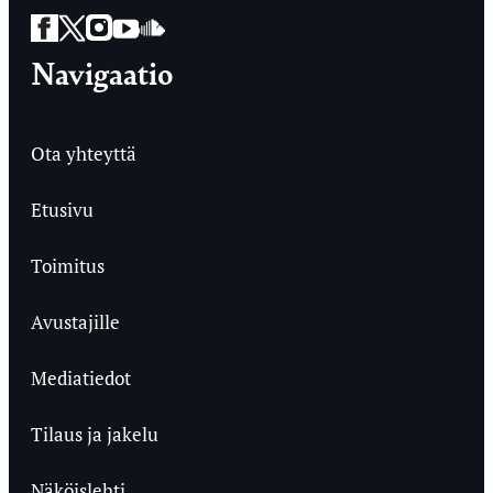
Facebook
Twitter
Instagram
YouTube
SoundCloud
Navigaatio
Ota yhteyttä
Etusivu
Toimitus
Avustajille
Mediatiedot
Tilaus ja jakelu
Näköislehti