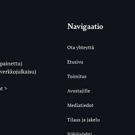
Navigaatio
Ota yhteyttä
Etusivu
painettu)
i
verkkojulkaisu)
Toimitus
t >
Avustajille
Mediatiedot
m
ube
undCloud
Tilaus ja jakelu
Näköislehti