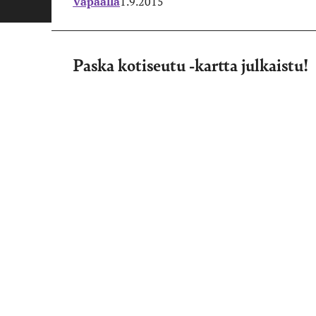
Vapaalla
1.9.2015
Paska kotiseutu -kartta julkaistu!