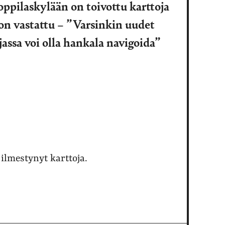
oppilaskylään on toivottu karttoja
n on vastattu – ”Varsinkin uudet
assa voi olla hankala navigoida”
 ilmestynyt karttoja.