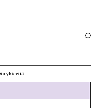
Siirry
hakusivull
ta yhteyttä