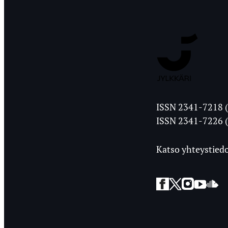
Jyväskylän
ISSN 2341-7218 (
Ylioppilasleht
ISSN 2341-7226 (
Katso yhteystiedo
Facebook
Twitter
Instagra
YouT
So