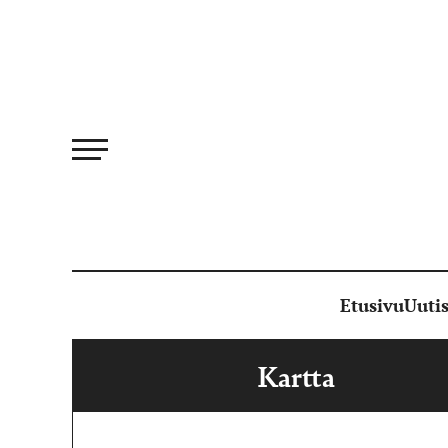
Siirry
suoraan
sisältöön
Etusivu
Uutis
Kartta