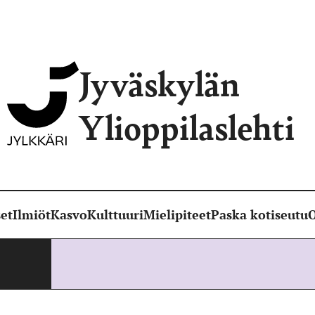
Jyväskylän
Ylioppilaslehti
et
Ilmiöt
Kasvo
Kulttuuri
Mielipiteet
Paska kotiseutu
O