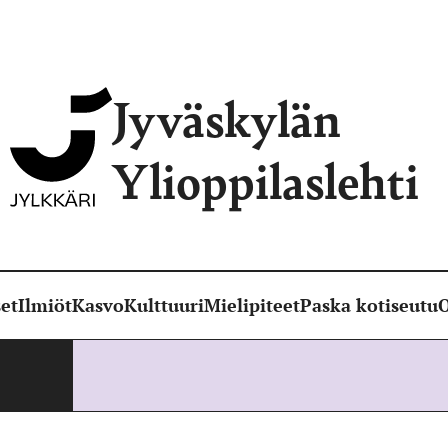
Jyväskylän
Ylioppilaslehti
et
Ilmiöt
Kasvo
Kulttuuri
Mielipiteet
Paska kotiseutu
O