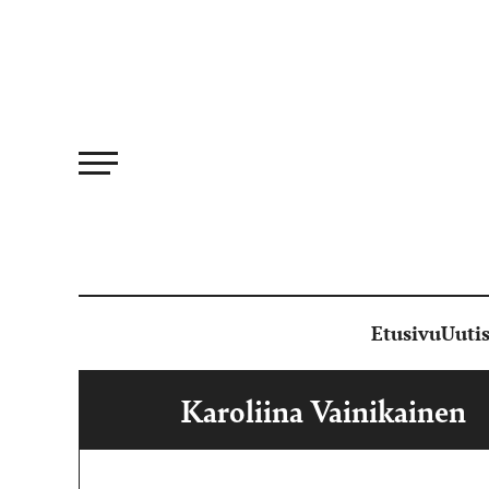
Siirry
suoraan
sisältöön
Etusivu
Uutis
Karoliina Vainikainen