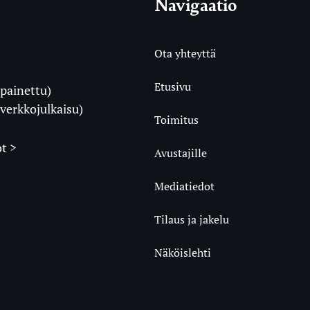
Navigaatio
Ota yhteyttä
Etusivu
painettu)
i
verkkojulkaisu)
Toimitus
t >
Avustajille
Mediatiedot
m
ube
undCloud
Tilaus ja jakelu
Näköislehti