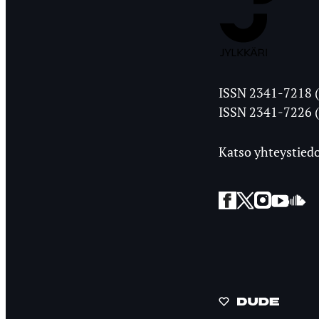
Jyväskylän
ISSN 2341-7218 (
Ylioppilasleht
ISSN 2341-7226 (
Katso yhteystiedo
Facebook
Twitter
Instagra
YouT
So