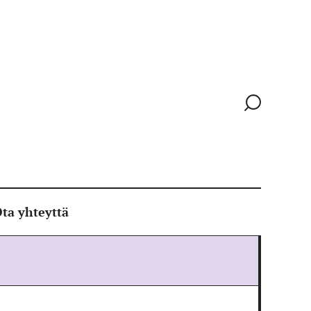
Siirry
hakusivull
ta yhteyttä