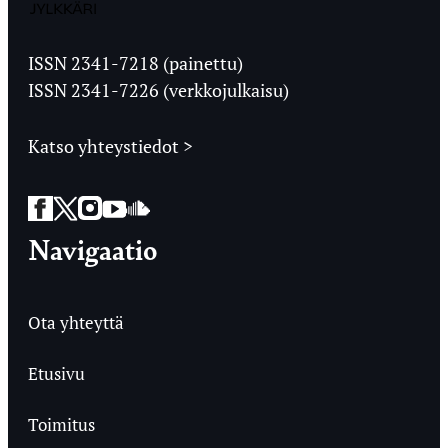
Jyväskylän
Ylioppilaslehti
ISSN 2341-7218 (painettu)
ISSN 2341-7226 (verkkojulkaisu)
Katso yhteystiedot >
Facebook
Twitter
Instagram
YouTube
SoundCloud
Navigaatio
Ota yhteyttä
Etusivu
Toimitus