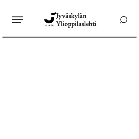
Siirry
Jyväskylän
suoraan
Siirry
Ylioppilaslehti
sisältöön
hakusivul