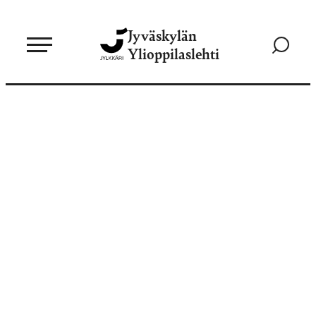
Siirry
Jyväskylän
suoraan
Siirry
Ylioppilaslehti
sisältöön
hakusivul