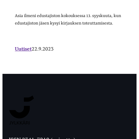
Asia ilmeni edustajiston kokouksessa 13. syyskuuta, kun
edustajiston jäsen kysyi kirjauksen toteuttamisesta.
Uutiset
22.9.2023
Jyväskylän
Ylioppilaslehti