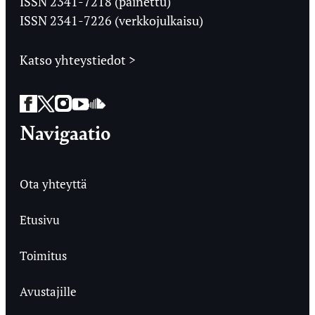
ISSN 2341-7218 (painettu)
ISSN 2341-7226 (verkkojulkaisu)
Katso yhteystiedot >
Facebook
Twitter
Instagram
YouTube
SoundCloud
Navigaatio
Ota yhteyttä
Etusivu
Toimitus
Avustajille