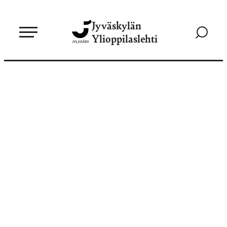
Siirry
Jyväskylän
suoraan
Siirry
Ylioppilaslehti
sisältöön
hakusivul