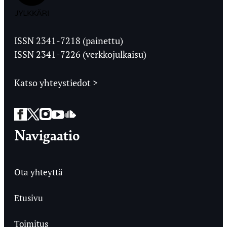
Jyväskylän
Ylioppilaslehti
ISSN 2341-7218 (painettu)
ISSN 2341-7226 (verkkojulkaisu)
Katso yhteystiedot >
Facebook
Twitter
Instagram
YouTube
SoundCloud
Navigaatio
Ota yhteyttä
Etusivu
Toimitus