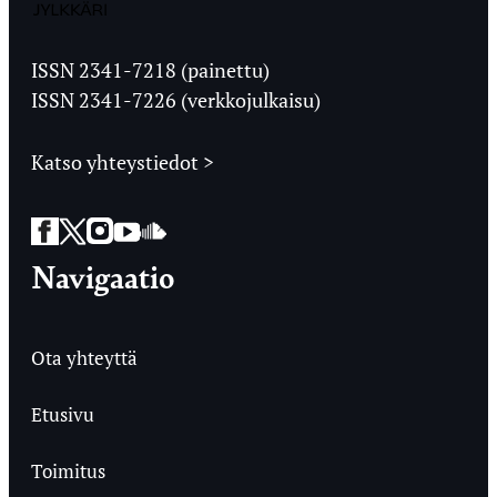
Jyväskylän
Ylioppilaslehti
ISSN 2341-7218 (painettu)
ISSN 2341-7226 (verkkojulkaisu)
Katso yhteystiedot >
Facebook
Twitter
Instagram
YouTube
SoundCloud
Navigaatio
Ota yhteyttä
Etusivu
Toimitus