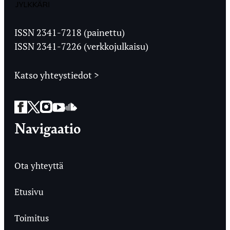
Jyväskylän
Ylioppilaslehti
ISSN 2341-7218 (painettu)
ISSN 2341-7226 (verkkojulkaisu)
Katso yhteystiedot >
Facebook
Twitter
Instagram
YouTube
SoundCloud
Navigaatio
Ota yhteyttä
Etusivu
Toimitus