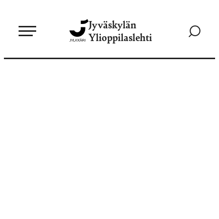
Siirry
Jyväskylän
suoraan
Siirry
Ylioppilaslehti
sisältöön
hakusivul