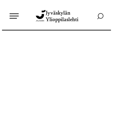
Siirry
Jyväskylän
suoraan
Siirry
Ylioppilaslehti
sisältöön
hakusivul