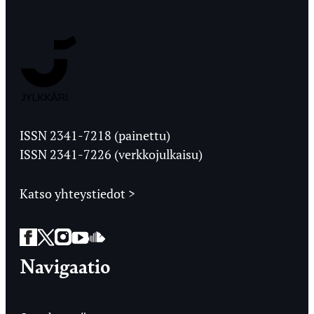
Jyväskylän
Ylioppilaslehti
ISSN 2341-7218 (painettu)
ISSN 2341-7226 (verkkojulkaisu)
Katso yhteystiedot >
Facebook
Twitter
Instagram
YouTube
SoundCloud
Navigaatio