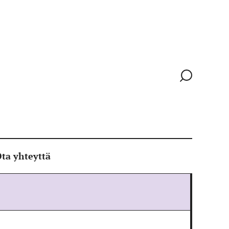
Siirry
hakusivull
ta yhteyttä