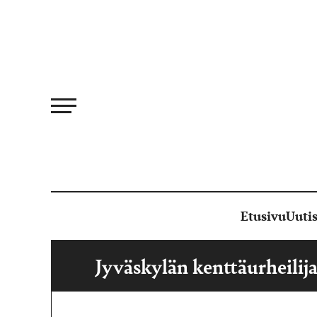
Siirry
suoraan
sisältöön
Etusivu
Uutis
Jyväskylän kenttäurheilija