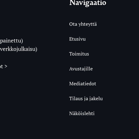
Navigaatio
Ota yhteyttä
Etusivu
painettu)
i
verkkojulkaisu)
Toimitus
t >
Avustajille
Mediatiedot
m
ube
undCloud
Tilaus ja jakelu
Näköislehti