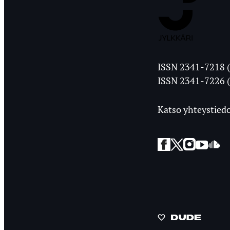
Jyväskylän
ISSN 2341-7218 (
Ylioppilasleht
ISSN 2341-7226 (
Katso yhteystiedo
Facebook
Twitter
Instagra
YouT
So