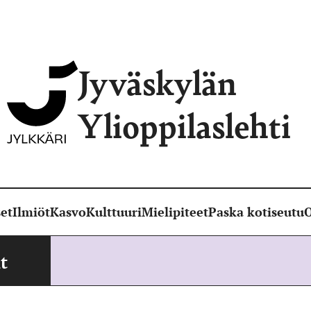
Jyväskylän
Ylioppilaslehti
et
Ilmiöt
Kasvo
Kulttuuri
Mielipiteet
Paska kotiseutu
O
t