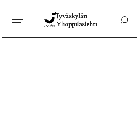
Siirry
Jyväskylän
suoraan
Siirry
Ylioppilaslehti
sisältöön
hakusivul