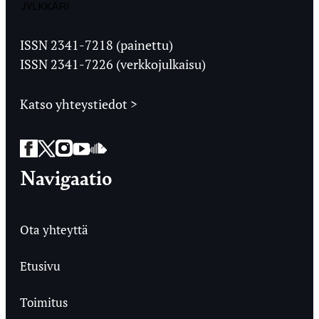
Jyväskylän
Ylioppilaslehti
ISSN 2341-7218 (painettu)
ISSN 2341-7226 (verkkojulkaisu)
Katso yhteystiedot >
Facebook
Twitter
Instagram
YouTube
SoundCloud
Navigaatio
Ota yhteyttä
Etusivu
Toimitus