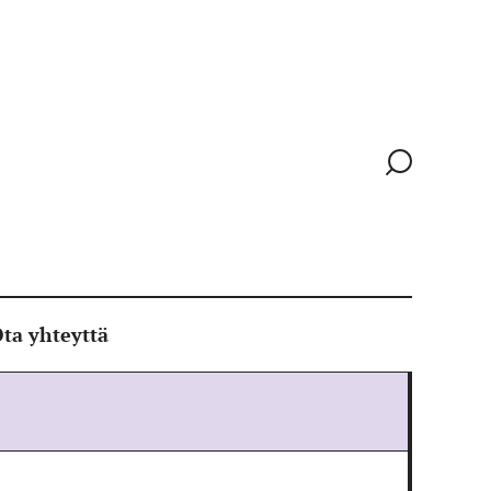
Siirry
hakusivull
ta yhteyttä