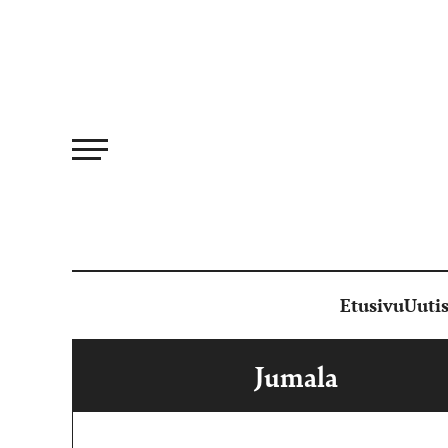
Siirry
suoraan
sisältöön
Etusivu
Uutis
Jumala