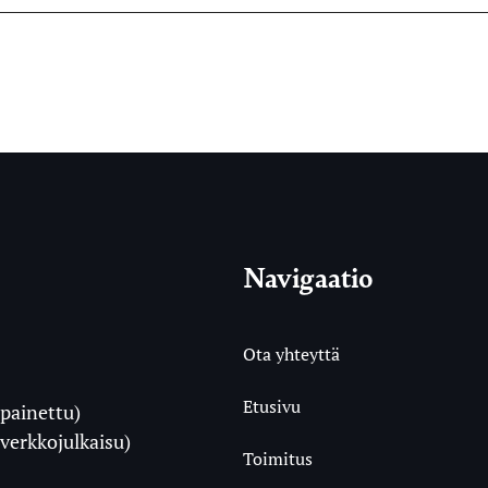
Navigaatio
Ota yhteyttä
Etusivu
painettu)
i
verkkojulkaisu)
Toimitus