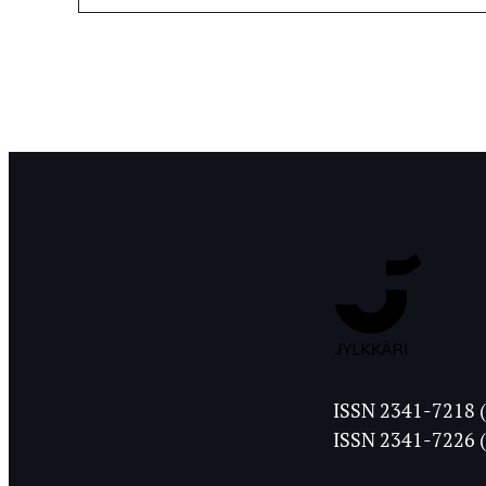
Jyväskylän
ISSN 2341-7218 (
Ylioppilasleht
ISSN 2341-7226 (