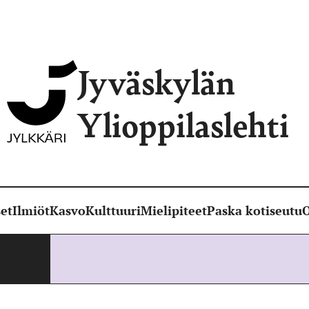
Jyväskylän
Ylioppilaslehti
et
Ilmiöt
Kasvo
Kulttuuri
Mielipiteet
Paska kotiseutu
O