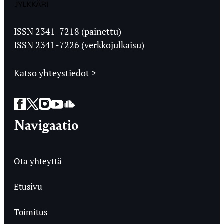
Jyväskylän
Ylioppilaslehti
ISSN 2341-7218 (painettu)
ISSN 2341-7226 (verkkojulkaisu)
Katso yhteystiedot >
Facebook
Twitter
Instagram
YouTube
SoundCloud
Navigaatio
Ota yhteyttä
Etusivu
Toimitus