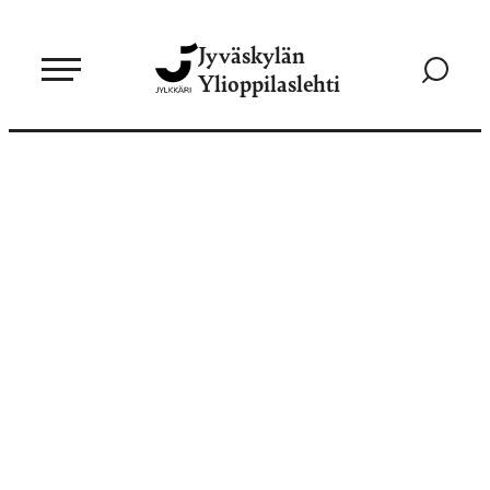
Siirry
Jyväskylän
suoraan
Siirry
Ylioppilaslehti
sisältöön
hakusivul