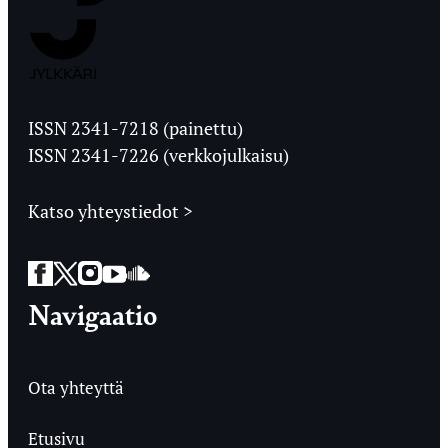
Jyväskylän
Ylioppilaslehti
ISSN 2341-7218 (painettu)
ISSN 2341-7226 (verkkojulkaisu)
Katso yhteystiedot >
Facebook
Twitter
Instagram
YouTube
SoundCloud
Navigaatio
Ota yhteyttä
Etusivu