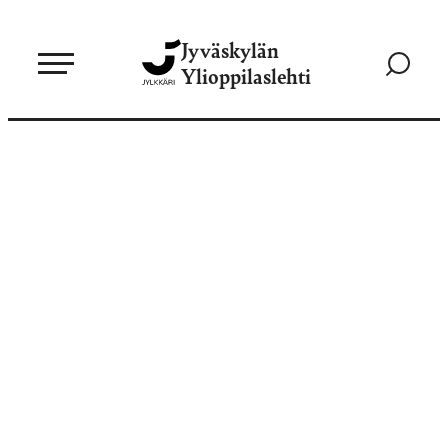
Siirry
Jyväskylän
suoraan
Siirry
Ylioppilaslehti
sisältöön
hakusivul