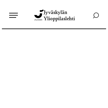
Siirry
Jyväskylän
suoraan
Siirry
Ylioppilaslehti
sisältöön
hakusivul