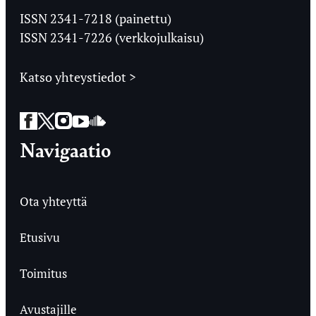
Ylioppilaslehti
ISSN 2341-7218 (painettu)
ISSN 2341-7226 (verkkojulkaisu)
Katso yhteystiedot >
Facebook
Twitter
Instagram
YouTube
SoundCloud
Navigaatio
Ota yhteyttä
Etusivu
Toimitus
Avustajille