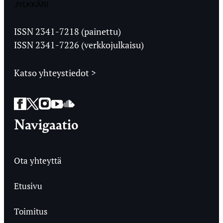
Jyväskylän
Ylioppilaslehti
ISSN 2341-7218 (painettu)
ISSN 2341-7226 (verkkojulkaisu)
Katso yhteystiedot >
Facebook
Twitter
Instagram
YouTube
SoundCloud
Navigaatio
Ota yhteyttä
Etusivu
Toimitus