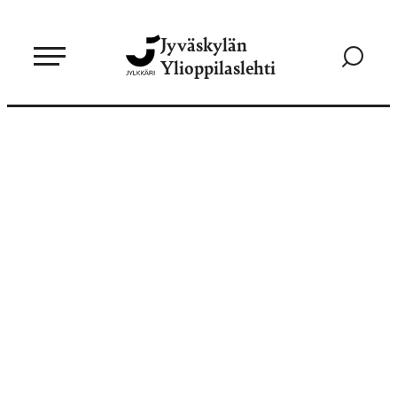
Siirry
Jyväskylän
suoraan
Siirry
Ylioppilaslehti
sisältöön
hakusivul