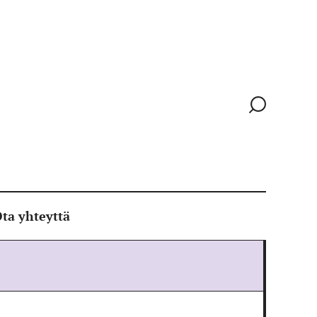
Siirry
hakusivull
ta yhteyttä