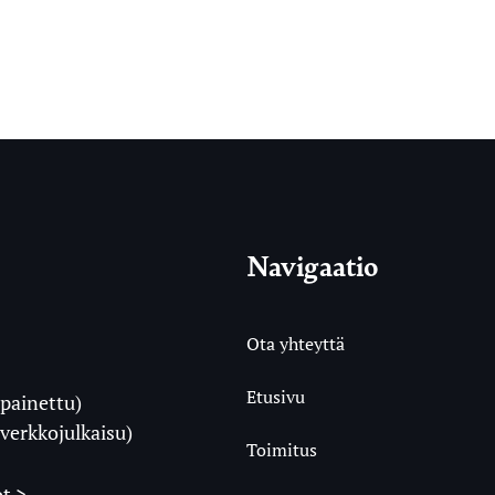
Navigaatio
Ota yhteyttä
Etusivu
painettu)
i
verkkojulkaisu)
Toimitus
t >