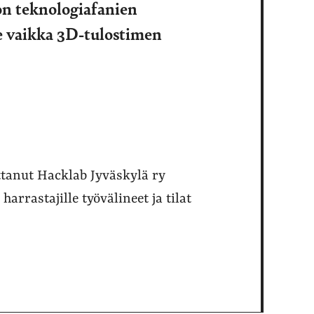
on teknologiafanien
se vaikka 3D-tulostimen
ttanut Hacklab Jyväskylä ry
arrastajille työvälineet ja tilat