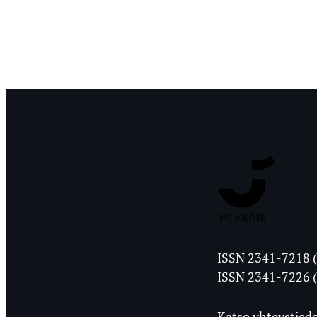
Jyväskylän
ISSN 2341-7218 (
Ylioppilasleht
ISSN 2341-7226 (
Katso yhteystiedo