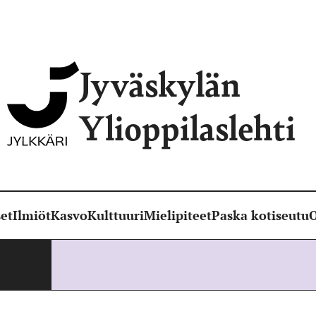
Jyväskylän
Ylioppilaslehti
et
Ilmiöt
Kasvo
Kulttuuri
Mielipiteet
Paska kotiseutu
O