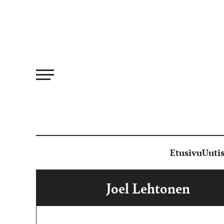
Siirry
suoraan
sisältöön
Etusivu
Uutis
Joel Lehtonen