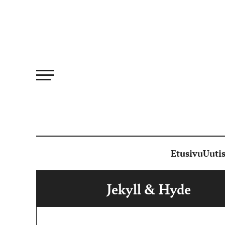
Siirry
suoraan
sisältöön
Etusivu
Uutis
Jekyll & Hyde