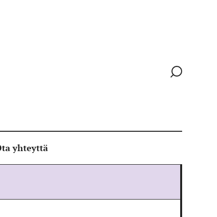
Siirry
hakusivull
ta yhteyttä