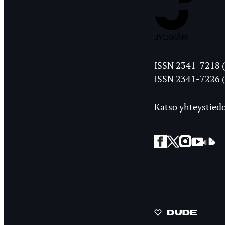
Jyväskylän
ISSN 2341-7218 (
Ylioppilasleht
ISSN 2341-7226 (
Katso yhteystiedo
Facebook
Twitter
Instagra
YouT
So