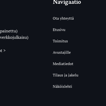
Navigaatio
Ota yhteyttä
Etusivu
painettu)
i
verkkojulkaisu)
Toimitus
t >
Avustajille
Mediatiedot
m
ube
undCloud
Tilaus ja jakelu
Näköislehti