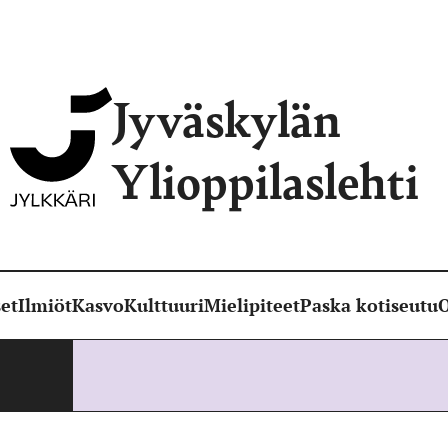
Jyväskylän
Ylioppilaslehti
et
Ilmiöt
Kasvo
Kulttuuri
Mielipiteet
Paska kotiseutu
O