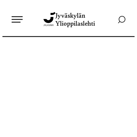
Siirry
Jyväskylän
suoraan
Siirry
Ylioppilaslehti
sisältöön
hakusivul