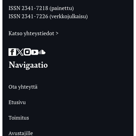
Ylioppilaslehti
ISSN 2341-7218 (painettu)
ISSN 2341-7226 (verkkojulkaisu)
Katso yhteystiedot >
Facebook
Twitter
Instagram
YouTube
SoundCloud
Navigaatio
Ota yhteyttä
Etusivu
Toimitus
Avustajille