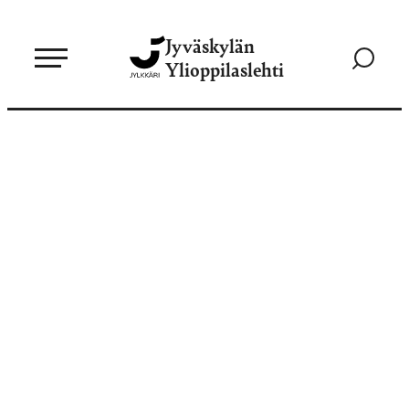
Siirry
Jyväskylän
suoraan
Siirry
Ylioppilaslehti
sisältöön
hakusivul