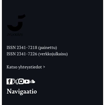
Jyväskylän
Ylioppilaslehti
ISSN 2341-7218 (painettu)
ISSN 2341-7226 (verkkojulkaisu)
Katso yhteystiedot >
Facebook
Twitter
Instagram
YouTube
SoundCloud
Navigaatio