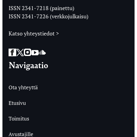
Ylioppilaslehti
ISSN 2341-7218 (painettu)
ISSN 2341-7226 (verkkojulkaisu)
Katso yhteystiedot >
Facebook
Twitter
Instagram
YouTube
SoundCloud
Navigaatio
Ota yhteyttä
Etusivu
Toimitus
Avustajille