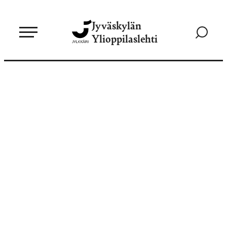
Siirry
Jyväskylän
suoraan
Siirry
Ylioppilaslehti
sisältöön
hakusivul