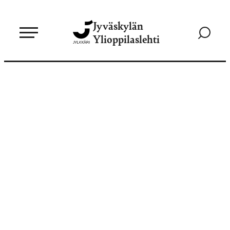
Siirry
Jyväskylän
suoraan
Siirry
Ylioppilaslehti
sisältöön
hakusivul