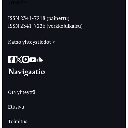
Jyväskylän
Ylioppilaslehti
ISSN 2341-7218 (painettu)
ISSN 2341-7226 (verkkojulkaisu)
Katso yhteystiedot >
Facebook
Twitter
Instagram
YouTube
SoundCloud
Navigaatio
Ota yhteyttä
Etusivu
Toimitus