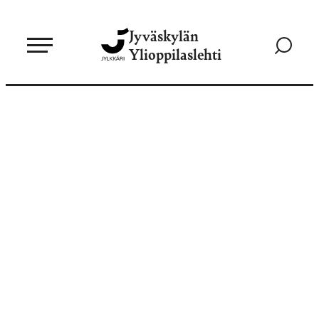
Siirry
Jyväskylän
suoraan
Siirry
Ylioppilaslehti
sisältöön
hakusivul