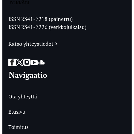
Jyväskylän
Ylioppilaslehti
ISSN 2341-7218 (painettu)
ISSN 2341-7226 (verkkojulkaisu)
Katso yhteystiedot >
Facebook
Twitter
Instagram
YouTube
SoundCloud
Navigaatio
Ota yhteyttä
Etusivu
Toimitus