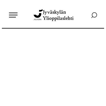
Siirry
Jyväskylän
suoraan
Siirry
Ylioppilaslehti
sisältöön
hakusivul