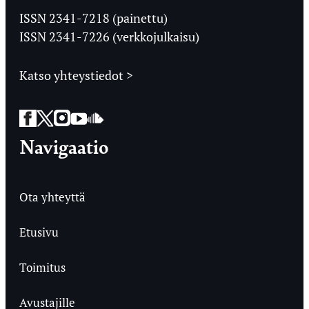
Ylioppilaslehti
ISSN 2341-7218 (painettu)
ISSN 2341-7226 (verkkojulkaisu)
Katso yhteystiedot >
Facebook
Twitter
Instagram
YouTube
SoundCloud
Navigaatio
Ota yhteyttä
Etusivu
Toimitus
Avustajille