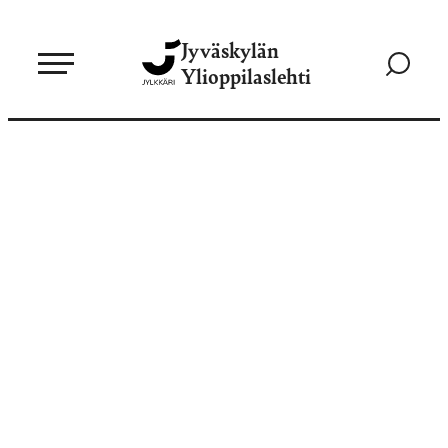
Siirry
Jyväskylän
suoraan
Siirry
Ylioppilaslehti
sisältöön
hakusivul