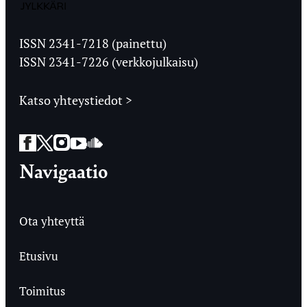
Jyväskylän
Ylioppilaslehti
ISSN 2341-7218 (painettu)
ISSN 2341-7226 (verkkojulkaisu)
Katso yhteystiedot >
Facebook
Twitter
Instagram
YouTube
SoundCloud
Navigaatio
Ota yhteyttä
Etusivu
Toimitus