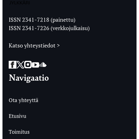
Jyväskylän
Ylioppilaslehti
ISSN 2341-7218 (painettu)
ISSN 2341-7226 (verkkojulkaisu)
Katso yhteystiedot >
Facebook
Twitter
Instagram
YouTube
SoundCloud
Navigaatio
Ota yhteyttä
Etusivu
Toimitus