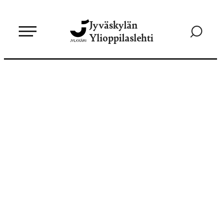
Siirry
Jyväskylän
suoraan
Siirry
Ylioppilaslehti
sisältöön
hakusivul