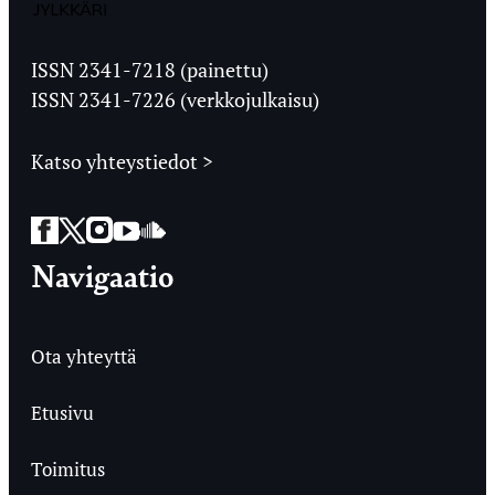
Jyväskylän
Ylioppilaslehti
ISSN 2341-7218 (painettu)
ISSN 2341-7226 (verkkojulkaisu)
Katso yhteystiedot >
Facebook
Twitter
Instagram
YouTube
SoundCloud
Navigaatio
Ota yhteyttä
Etusivu
Toimitus