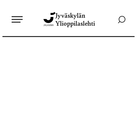
Siirry
Jyväskylän
suoraan
Siirry
Ylioppilaslehti
sisältöön
hakusivul