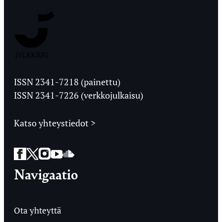
Jyväskylän
Ylioppilaslehti
ISSN 2341-7218 (painettu)
ISSN 2341-7226 (verkkojulkaisu)
Katso yhteystiedot >
Facebook
Twitter
Instagram
YouTube
SoundCloud
Navigaatio
Ota yhteyttä