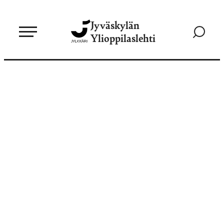
Siirry
Jyväskylän
suoraan
Siirry
Ylioppilaslehti
sisältöön
hakusivul