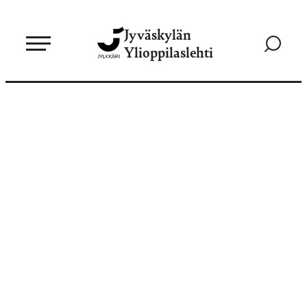
Siirry
Jyväskylän
suoraan
Siirry
Ylioppilaslehti
sisältöön
hakusivul