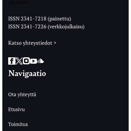
Jyväskylän
Ylioppilaslehti
ISSN 2341-7218 (painettu)
ISSN 2341-7226 (verkkojulkaisu)
Katso yhteystiedot >
Facebook
Twitter
Instagram
YouTube
SoundCloud
Navigaatio
Ota yhteyttä
Etusivu
Toimitus