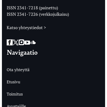
Ylioppilaslehti
ISSN 2341-7218 (painettu)
ISSN 2341-7226 (verkkojulkaisu)
Katso yhteystiedot >
Facebook
Twitter
Instagram
YouTube
SoundCloud
Navigaatio
Ota yhteyttä
Etusivu
Toimitus
Avustajille