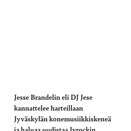
Jesse Brandelin eli DJ Jese
kannattelee harteillaan
Jyväskylän konemusiikkiskeneä
ja haluaa uudistaa Jyrockin